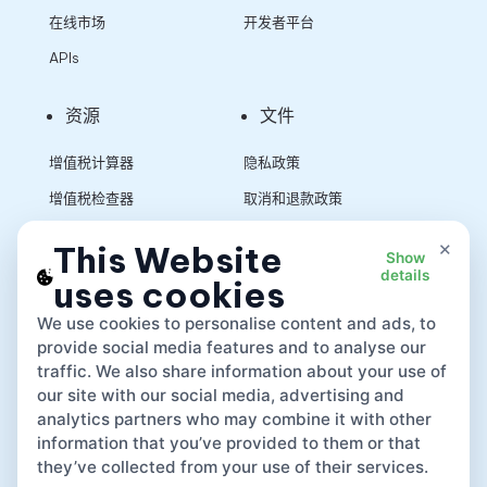
在线市场
开发者平台
APIs
资源
文件
增值税计算器
隐私政策
增值税检查器
取消和退款政策
销售税计算器
使用条款
×
This Website
Show
details
uses cookies
App
We use cookies to personalise content and ads, to
provide social media features and to analyse our
traffic. We also share information about your use of
our site with our social media, advertising and
analytics partners who may combine it with other
information that you’ve provided to them or that
they’ve collected from your use of their services.