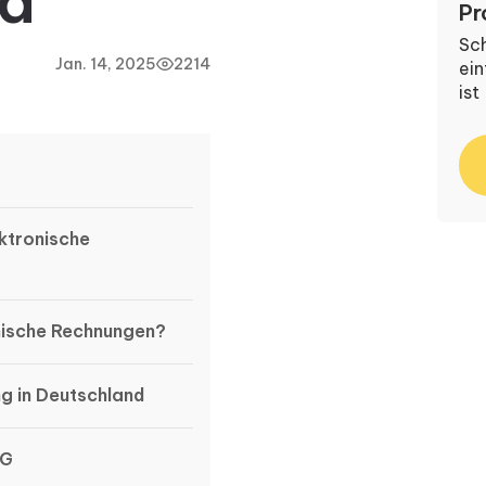
nd
Pr
Sch
Jan. 14, 2025
2214
ein
ist
ktronische
onische Rechnungen?
ng in Deutschland
2G