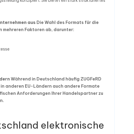
tellung konzipiert. Sie bietet ein stark strukturiertes
 Unternehmen aus
Die Wahl des Formats für die
n mehreren Faktoren ab, darunter:
zesse
ndern
Während in Deutschland häufig ZUGFeRD
 in anderen EU-Ländern auch andere Formate
zifischen Anforderungen Ihrer Handelspartner zu
n.
tschland elektronische