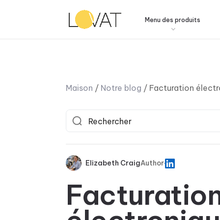
Menu des produits
Maison
/
Notre blog
/
Facturation élect
Elizabeth Craig
Author
Facturatio