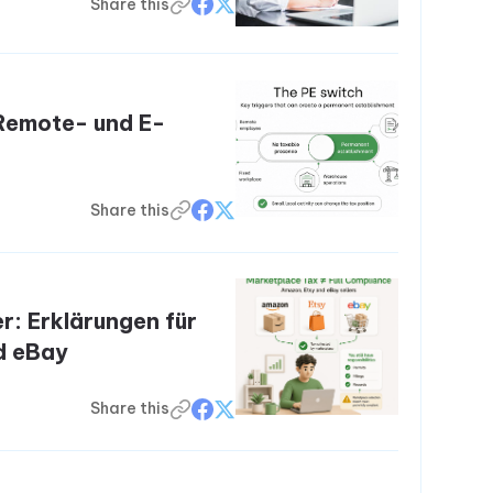
Share this
 Remote- und E-
Share this
r: Erklärungen für
d eBay
Share this