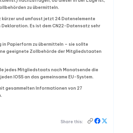
tdienst) nachzufragen, ob dieser in der Lage ist,
ollbehörden zu übermitteln.
z kürzer und umfasst jetzt 24 Datenelemente
 Deklaration.
Es ist dem CN22-Datensatz sehr
 in Papierform zu übermitteln – sie sollte
ine geeignete Zollbehörde der Mitgliedstaaten
elle jedes Mitgliedstaats nach Monatsende die
 jeden IOSS an das gemeinsame EU-System.
mit gesammelten Informationen von 27
.
Share this: