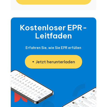
Kostenloser EPR-
Leitfaden
Erfahren Sie, wie Sie EPR erfüllen
Jetzt herunterladen