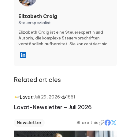
Elizabeth Craig
Steuerspezialist
Elizabeth Craig ist eine Steuerexpertin und
Autorin, die komplexe Steuervorschriften
verständlich aufbereitet. Sie konzentriert sich
auf praxisnahe, alltagstaugliche
Empfehlungen für Privatpersonen und
Unternehmen – zu Themen wie Steuerplanung,
Compliance, Abzügen und Steuergutschriften
sowie wichtigen Abgabefristen. Mit klaren
Related articles
Schritt-für-Schritt-Artikeln hilft Elizabeth
ihren Leserinnen und Lesern, häufige Fehler zu
vermeiden, in der Steuersaison sicher zu
bleiben und das ganze Jahr über klügere
·
Juli 29, 2026
·
1561
Lovat
finanzielle Entscheidungen zu treffen.
Lovat-Newsletter – Juli 2026
Newsletter
Share this