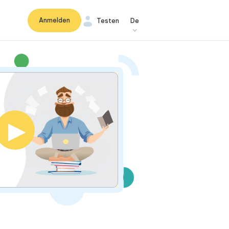
Anmelden
Testen
De
▶