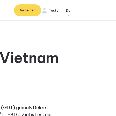
Anmelden
Testen
De
 Vietnam
rn (GDT) gemäß Dekret
-BTC. Ziel ist es, die