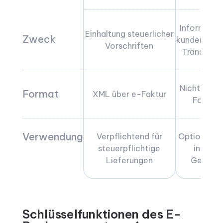
Informelle
Einhaltung steuerlicher
Zweck
kundenbez
Vorschriften
Transakti
Nicht regul
Format
XML über e-Faktur
Format
Verwendung
Verpflichtend für
Optional fü
steuerpflichtige
interne
Lieferungen
Gebrau
Schlüsselfunktionen des E-