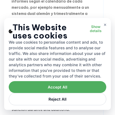
informes según el calendario de cada
mercado, por ejemplo mensualmente a un
sistema dual alemán y trimestralmente a
LUCID.
×
This Website
Show
Una pequeña empresa de cumplimiento que
details
uses cookies
vende en uno o dos mercados con embalaje
simple puede autogestionarse. Pierde unas
We use cookies to personalise content and ads, to
provide social media features and to analyse our
horas por trimestre y mantiene registros
traffic. We also share information about your use of
ordenados. La ecuación cambia a escala.
our site with our social media, advertising and
Una empresa repartida en seis países
analytics partners who may combine it with other
enfrenta seis portales, seis ciclos de
information that you’ve provided to them or that
facturación y seis idiomas, y ese tiempo de
they’ve collected from your use of their services.
personal se convierte en una línea de costes
operativos que supera el cargo de registro. El
Accept All
desliz clásico es declarar materiales
compuestos como tipos monomateriales, lo
Reject All
que infrapaga la tasa y aparece como
sanción durante una auditoría.