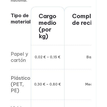
nacional.
Tipo de
Cargo
Complejida
material
medio
de reciclaje
(por
kg)
Papel y
0,02 € – 0,15 €
Baja
cartón
Plástico
(PET,
0,30 € – 0,80 €
Media
PE)