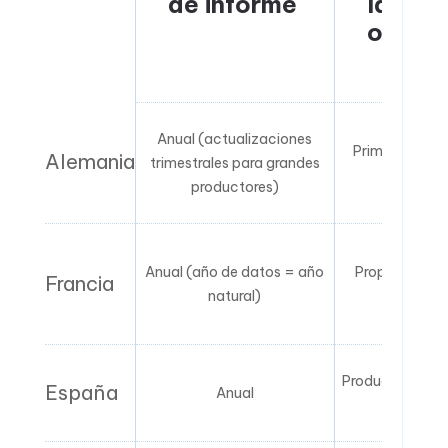
de informe
la
obliga
Anual (actualizaciones
Primer introdu
Alemania
trimestrales para grandes
merca
productores)
Anual (año de datos = año
Propietario d
Francia
natural)
importa
Productor o rep
España
Anual
autoriz