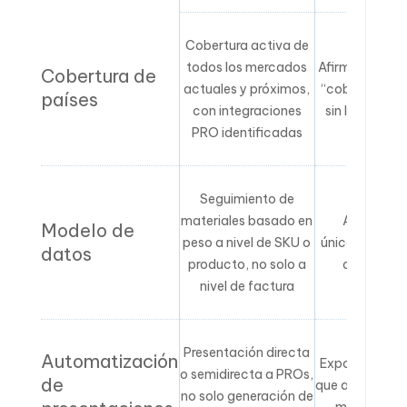
Cobertura activa de
todos los mercados
Afirmación va
Cobertura de
actuales y próximos,
“cobertura gl
países
con integraciones
sin lista de p
PRO identificadas
Seguimiento de
materiales basado en
Agregació
Modelo de
peso a nivel de SKU o
únicamente a 
datos
producto, no solo a
de empres
nivel de factura
Presentación directa
Automatización
Exportacione
o semidirecta a PROs,
de
que aún debe 
no solo generación de
manualmen