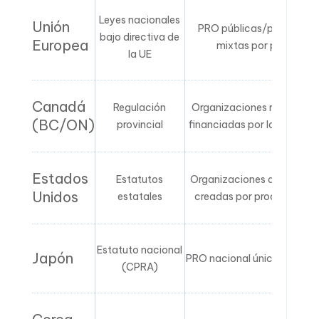
Leyes nacionales
Unión
PRO públicas/privadas
bajo directiva de
Europea
mixtas por país
la UE
Canadá
Regulación
Organizaciones reguladas
(BC/ON)
provincial
financiadas por la industria
Estados
Estatutos
Organizaciones de gestión
Unidos
estatales
creadas por productores
Estatuto nacional
Japón
PRO nacional única (JCPRA
(CPRA)