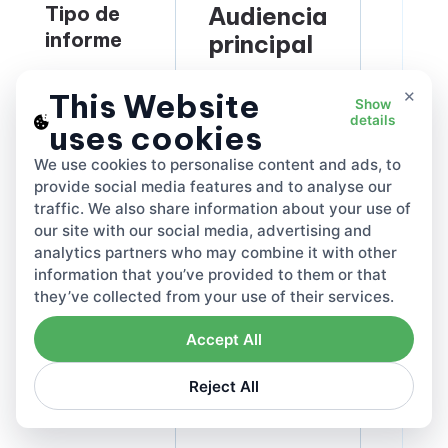
Tipo de
Audiencia
Frec
informe
principal
de
actu
×
This Website
Show
details
uses cookies
We use cookies to personalise content and ads, to
Estado de
provide social media features and to analyse our
Responsable de
traffic. We also share information about your use of
cumplimiento
Tiempo real
cumplimiento
our site with our social media, advertising and
por país
analytics partners who may combine it with other
information that you’ve provided to them or that
they’ve collected from your use of their services.
Tonelaje de
Accept All
Cumplimiento + equipo de
materiales
datos
por mercado
Reject All