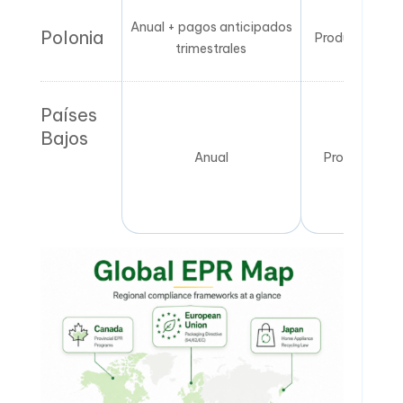
Anual + pagos anticipados
Polonia
Productor o i
trimestrales
Países
Bajos
Anual
Propietario 