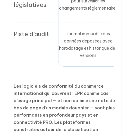
pour surveiller les
législatives
régleme
changements réglementaires
»
Piste d’audit
Journal immuable des
Aucun j
données déposées avec
ou jou
horodatage et historique des
par le
versions
Les logiciels de conformité du commerce
international qui couvrent l’EPR comme cas
d’usage principal — et non comme une note de
bas de page d’un module douanier — sont plus
performants en profondeur pays et en
connectivité PRO. Les plateformes
construites autour de la classification