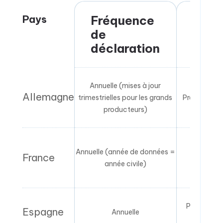
Pays
Fréquence
Resp
de
de
déclaration
l’obl
Annuelle (mises à jour
Allemagne
trimestrielles pour les grands
Premier met
producteurs)
Annuelle (année de données =
Propriéta
France
année civile)
imp
Producteur
Espagne
Annuelle
a