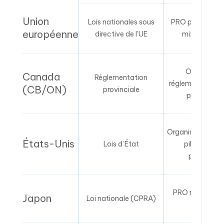
Union
Lois nationales sous
PRO publiques/
européenne
directive de l’UE
mixtes par 
Organisati
Canada
Réglementation
réglementées fi
(CB/ON)
provinciale
par l’indust
Organisations de
États-Unis
Lois d’État
pilotées par
producteu
PRO nationale 
Japon
Loi nationale (CPRA)
(JCPRA)