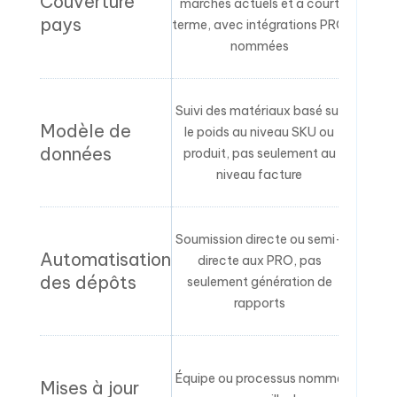
Couverture
marchés actuels et à court
couvert
pays
terme, avec intégrations PRO
sans 
nommées
Suivi des matériaux basé sur
Agrégat
Modèle de
le poids au niveau SKU ou
au
données
produit, pas seulement au
l’
niveau facture
Soumission directe ou semi-
Export
Automatisation
directe aux PRO, pas
de
des dépôts
seulement génération de
t
rapports
ma
« Nous 
Équipe ou processus nommé
Mises à jour