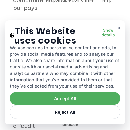
conformité
Responsable conformité
Temps réel / p
par pays
×
This Website
Tonnage
Show
details
de
uses cookies
Conformité + équipe
Mensuel
matériaux
données
We use cookies to personalise content and ads, to
par marché
provide social media features and to analyse our
traffic. We also share information about your use of
our site with our social media, advertising and
Provision
analytics partners who may combine it with other
information that you’ve provided to them or that
de coût
Finance / CFO
Mensuel
they’ve collected from your use of their services.
EPR
Accept All
Résumé de
Reject All
préparation
Juridique / direction
Trimestrie
juridique
à l’audit