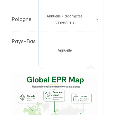
Annuelle + acomptes
Pologne
Producteur
trimestriels
Pays-Bas
Annuelle
Propriét