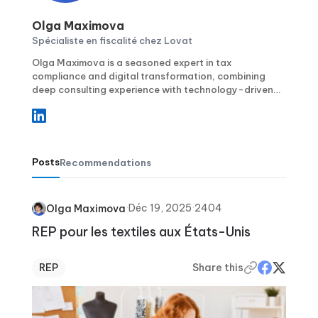
Olga Maximova
Spécialiste en fiscalité chez Lovat
Olga Maximova is a seasoned expert in tax
compliance and digital transformation, combining
deep consulting experience with technology-driven
solutions for international businesses. With over two
decades of working directly with financial operations
and compliance strategy, she guides clients through
complex global VAT and sales tax landscapes using
scalable, automated systems. Beyond her
Posts
Recommendations
professional accomplishments, Olga is a proud mom
of four and a competitive golfer, balancing the
demands of global tax expertise with the drive and
·
Déc 19, 2025
·
2404
Olga Maximova
focus she brings to the course.
REP pour les textiles aux États-Unis
REP
Share this