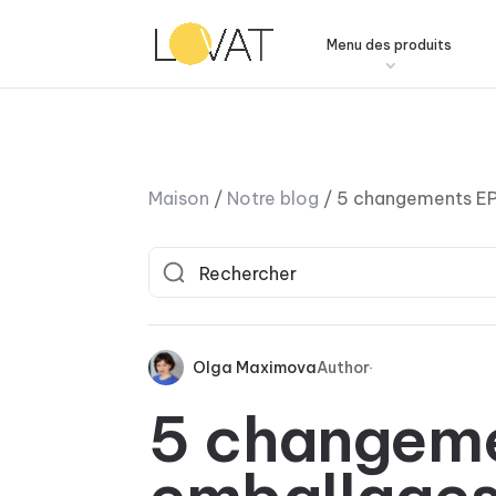
Menu des produits
Maison
/
Notre blog
/
5 changements E
Olga Maximova
Author
5 changem