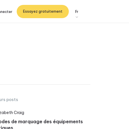
Essayez gratuitement
nnecter
Fr
urs posts
izabeth Craig
odes de marquage des équipements
riques