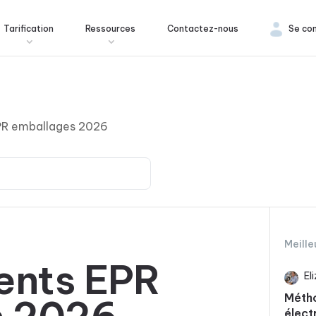
Tarification
Ressources
Contactez-nous
Se co
PR emballages 2026
Meille
ents EPR
El
Méth
élect