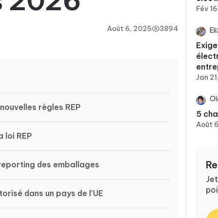
s 2026
Fév 16
Août 6, 2025
3894
El
Exige
élect
entre
Jan 21
Ol
s nouvelles règles REP
5 ch
Août 
a loi REP
Re
 reporting des emballages
Jet
poi
torisé dans un pays de l’UE