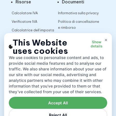
Risorse
Documenti
Calcolatore IVA
Informativa sulla privacy
Verificatore IVA
Politica di cancellazione
e rimborso
Calcolatrice dell’imposta
sulle vendite
Termini di utilizzo
×
This Website
Show
details
uses cookies
App
We use cookies to personalise content and ads, to
provide social media features and to analyse our
traffic. We also share information about your use of
our site with our social media, advertising and
analytics partners who may combine it with other
information that you’ve provided to them or that
they’ve collected from your use of their services.
Accept All
Reject All