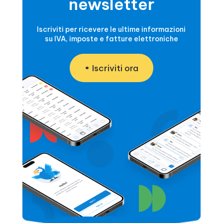
newsletter
Iscriviti per ricevere le ultime informazioni
su IVA, imposte e fatture elettroniche
Iscriviti ora