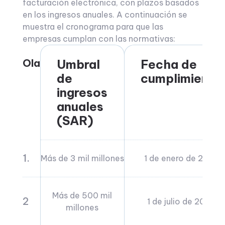
facturación electrónica, con plazos basados
en los ingresos anuales. A continuación se
muestra el cronograma para que las
empresas cumplan con las normativas:
Ola
Umbral
Fecha de
de
cumplimiento
ingresos
anuales
(SAR)
1.
Más de 3 mil millones
1 de enero de 2023
Más de 500 mil
2
1 de julio de 2023
millones