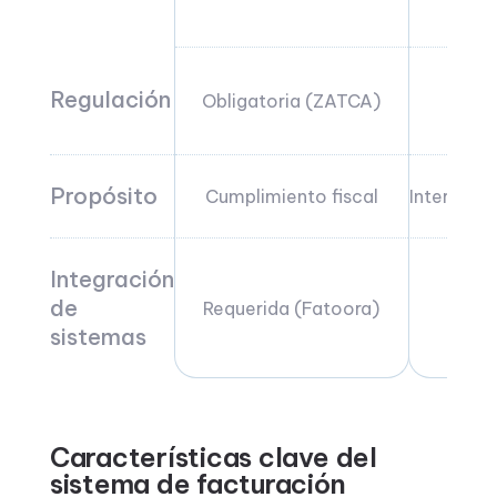
No r
Regulación
Obligatoria (ZATCA)
cum
Propósito
Cumplimiento fiscal
Interacció
Integración
de
Requerida (Fatoora)
No
sistemas
Características clave del
sistema de facturación