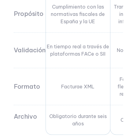
Cumplimiento con las
Transacc
Propósito
normativas fiscales de
interna
España y la UE
informa
En tiempo real a través de
Validación
No vali
plataformas FACe o SII
Forma
Formato
Facturae XML
flexible
regula
Archivo
Obligatorio durante seis
Opcion
años