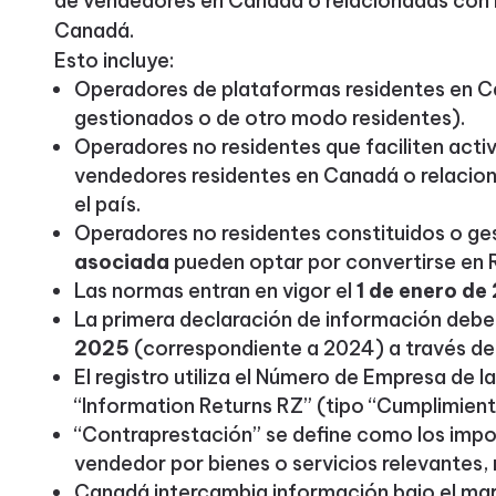
de vendedores en Canadá o relacionadas con 
Canadá.
Esto incluye:
Operadores de plataformas residentes en C
gestionados o de otro modo residentes).
Operadores no residentes que faciliten acti
vendedores residentes en Canadá o relacio
el país.
Operadores no residentes constituidos o g
asociada
pueden optar por convertirse en
Las normas entran en vigor el
1 de enero de
La primera declaración de información debe
2025
(correspondiente a 2024) a través de
El registro utiliza el Número de Empresa de 
“Information Returns RZ” (tipo “Cumplimient
“Contraprestación” se define como los impo
vendedor por bienes o servicios relevantes,
Canadá intercambia información bajo el ma