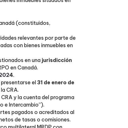
bienes inmuebles situados en
anadá (constituidos,
vidades relevantes por parte de
nadas con bienes inmuebles en
estionados en una
jurisdicción
 RPO en Canadá.
 2024
.
 presentarse el
31 de enero de
 la CRA.
la CRA y la cuenta del programa
o e Intercambio”).
rtes pagados o acreditados al
 netos de tasas o comisiones.
rco multilateral MRDP con