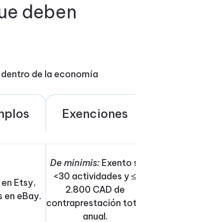
que deben
s dentro de la economía
mplos
Exenciones
De minimis:
Exento si
<30 actividades y ≤
 en Etsy,
2.800 CAD de
s en eBay.
contraprestación total
anual.