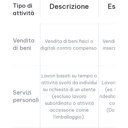
Tipo di
Descrizione
Esem
attività
Vendita
Vendita di beni fisici o
Vendite su 
di beni
digitali contro compenso.
inserzioni 
Lavori basati su tempo o
attività svolti da individui
Lavori free
su richiesta di un utente
(es. Upwo
Servizi
(escluso lavoro
ridesharing (
personali
subordinato o attività
conseg
accessorie come
(DoorDas
l’imballaggio).