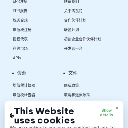
EPR注册
联系我们
EPR报告
关于洛瓦特
税务合规
合作伙伴计划
增值税注册
联盟计划
授权代表
初创企业合作伙伴计划
在线市场
开发者平台
APIs
资源
文件
增值税计算器
隐私政策
增值税检查器
取消和退款政策
销售税计算器
使用条款
×
This Website
Show
details
uses cookies
App
We use cookies to personalise content and ads, to