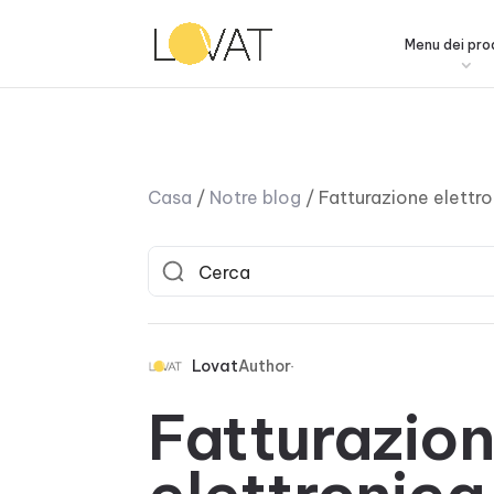
Menu dei pro
Casa
/
Notre blog
/
Fatturazione elettro
Lovat
Author
Fatturazio