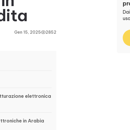
in
pr
dita
Dai
us
Gen 15, 2025
2852
atturazione elettronica
ettroniche in Arabia