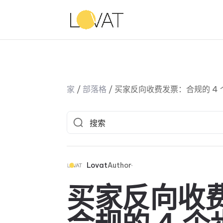
家
/
部落格
/
买家反向收费发票：合规的 4 
Lovat
Author
买家反向收