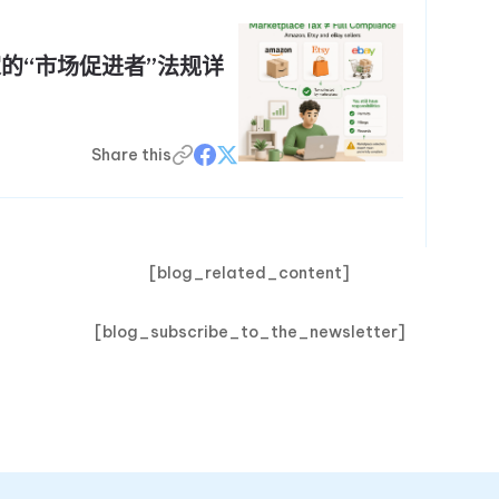
 卖家的“市场促进者”法规详
Share this
[blog_related_content]
[blog_subscribe_to_the_newsletter]