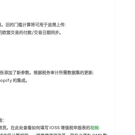
起可用。旧的门槛计算将可用于追溯上传;
日之后的欧盟交易的付款/交易日期同步。
审计报告添加了新参数。根据税务审计所需数据集的更新;
pify 的集成。
能：
退货。
在此处查看如何填写 IOSS 增值税申报表的
视频
;