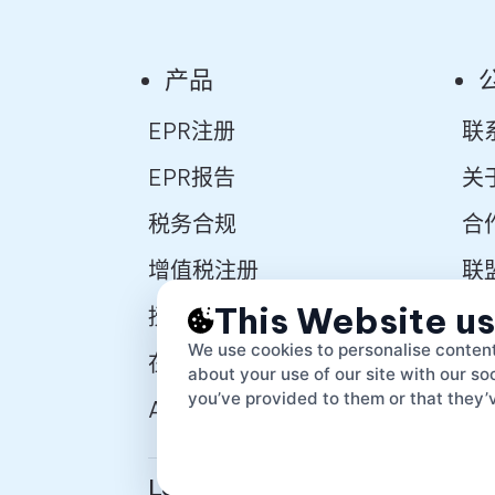
产品
EPR注册
联
EPR报告
关
税务合规
合
增值税注册
联
This Website u
授权代表
初
We use cookies to personalise content
在线市场
开
about your use of our site with our s
you’ve provided to them or that they’v
APIs
Lovat compliance LTD © 2026