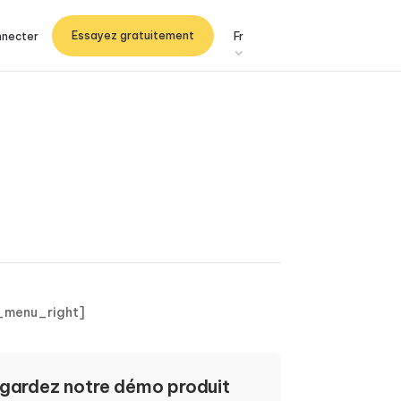
Essayez gratuitement
nnecter
Fr
_menu_right]
gardez notre démo produit