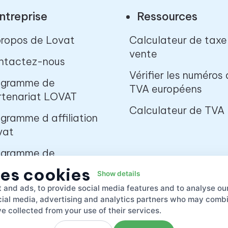
ntreprise
Ressources
propos de Lovat
Calculateur de taxe
vente
ntactez-nous
Vérifier les numéros
ogramme de
TVA européens
rtenariat LOVAT
Calculateur de TVA
gramme d affiliation
vat
ogramme de
rtenariat LOVAT
ses cookies
Show details
r les startups
 and ads, to provide social media features and to analyse our
ocial media, advertising and analytics partners who may combin
ateforme de
e collected from your use of their services.
veloppeurs