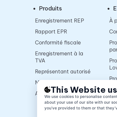
Produits
E
Enregistrement REP
À 
Rapport EPR
Co
Conformité fiscale
Pr
pa
Enregistrement à la
TVA
Pro
Lo
Représentant autorisé
Pr
Marchés en ligne
pa
This Website u
pou
APIs
We use cookies to personalise content
about your use of our site with our s
Pl
you’ve provided to them or that they’v
dé