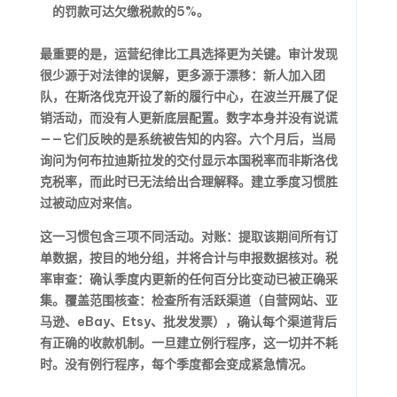
的罚款可达欠缴税款的5%。
最重要的是，运营纪律比工具选择更为关键。审计发现
很少源于对法律的误解，更多源于漂移：新人加入团
队，在斯洛伐克开设了新的履行中心，在波兰开展了促
销活动，而没有人更新底层配置。数字本身并没有说谎
——它们反映的是系统被告知的内容。六个月后，当局
询问为何布拉迪斯拉发的交付显示本国税率而非斯洛伐
克税率，而此时已无法给出合理解释。建立季度习惯胜
过被动应对来信。
这一习惯包含三项不同活动。对账：提取该期间所有订
单数据，按目的地分组，并将合计与申报数据核对。税
率审查：确认季度内更新的任何百分比变动已被正确采
集。覆盖范围核查：检查所有活跃渠道（自营网站、亚
马逊、eBay、Etsy、批发发票），确认每个渠道背后
有正确的收款机制。一旦建立例行程序，这一切并不耗
时。没有例行程序，每个季度都会变成紧急情况。