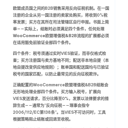
欧盟成员国之间的B2B销售采用反向征税机制。在一国
注册的企业从另一国注册的卖家处购买，将收到0%税
率发票；买方在其所在司法管辖区自行申报。书面上简
单——实际上，结账时必须满足四个条件，任何处理
WooCommerce欧盟增值税&B2B
流程的扩展都必须
在适用豁免前验证全部四个条件。
四个条件：税号须通过实时VIES验证，而非仅格式检
查；买方注册国与卖方基地不同；配送非本地自提（本
地自提改变供应地规则）；账单国和配送国均与已验证
税号的国家匹配，以防止最常见的反向征税欺诈。
正确配置的WooCommerce欧盟增值税&B2B结账会
无形地处理全部四个条件。买方输入税号，扩展向
VIES发送请求，百分比降至0%，发票以法律要求的措
辞生成——通常为”反向征税——理事会指令
2006/112/EC第138条”。当VIES不可访问时，工具
根据策略阻止结账或回退至收税。