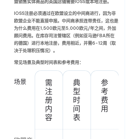
盟销售实体商品的英国店铺需要IOSS或本地注册。
IOSS注册必须通过在欧盟设立的中间商进行，因为非
欧盟企业不能直接申报。中间商承担连带责任，这也是
为什么费用在1,500欧元至5,000欧元/年之间，外加
顾问费用。在库存司法管辖区（例如亚马逊FBA所在
的德国）进行本地注册，费用相近，并需6-12周（取
决于处理积压情况）。
常见场景及典型时间表和参考费用：
场景
需
典
参
注
型
考
册
时
费
内
间
用
容
表