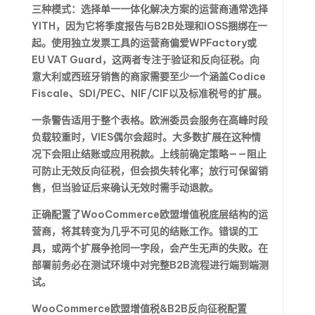
三种模式：选择单一一体化解决方案的运营商通常选择
YITH，因为它将季度报告与B2B处理和IOSS捆绑在一
起。使用独立发票工具的运营商偏爱WPFactory或
EU VAT Guard，这两者专注于验证和反向征税。向
意大利或西班牙销售的商家需要至少一个涵盖Codice
Fiscale、SDI/PEC、NIF/CIF以及标准税号的扩展。
一条警告适用于整个表格。欧洲委员会服务在高峰时段
负载较重时，VIES偶尔会超时。大多数扩展在这种情
况下会阻止结账或应用税款。上线前确定策略——阻止
可防止无效反向征税，但会损失转化率；放行可保留销
售，但当验证后来确认无效时需手动退款。
正确配置了WooCommerce欧盟增值税底层结构的运
营商，将其转变为几乎不可见的结账工作。错误的工
具，或两个扩展争抢同一字段，会产生无声的失败。在
部署前务必在测试环境中对完整B2B流程进行端到端测
试。
WooCommerce欧盟增值税&B2B反向征税配置