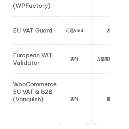
(WPFactory)
EU VAT Guard
可选VIES
否
European VAT
实时
方案感知逻辑
Validator
WooCommerce
EU VAT & B2B
(Vanquish)
实时
否