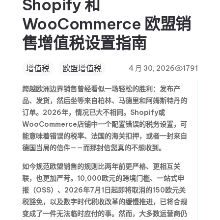
Shopify 和
WooCommerce 欧盟销
售增值税设置指南
增值税
欧盟增值税
4 月 30, 2026
1791
跨越欧洲边界销售曾经看似一场轻松的胜利：发布产
品、发货，然后坐等来自柏林、马德里和阿姆斯特丹的
订单。2026年，情况已大不相同。Shopify或
WooCommerce店铺中一个配置错误的税务设置，可
能意味着错误的税率、法国的海关扣押，或者一封来自
德国当局的信件——而那封信您真的不想收到。
如今规范
欧盟销售
的规则比两年前更严格、更相互关
联，也更加严苛。10,000欧元的跨境门槛、一站式申
报（OSS）、2026年7月1日起即将取消的150欧元关
税豁免，以及数字时代税收改革的缓慢推进，已将合规
变成了一件无法临时应付的事。然而，大多数运营商仍