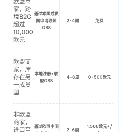
欧盟商
家，跨
通过本国成员
境B2C
国申请联盟
2-4周
免费
超过
OSS
10,000
欧元
欧盟商
家，库
本地注册+联
存在另
4-8周
0-500欧元
盟OSS
一成员
国
非欧盟
商家，
通过欧盟中间
1,500欧元+/
进口至
2-6周