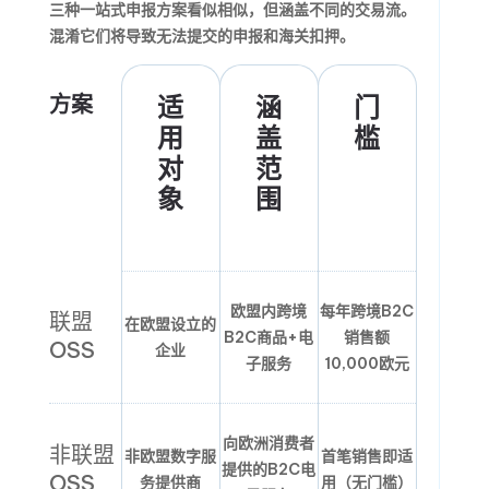
三种一站式申报方案看似相似，但涵盖不同的交易流。
混淆它们将导致无法提交的申报和海关扣押。
方案
适
涵
门
用
盖
槛
对
范
象
围
欧盟内跨境
每年跨境B2C
联盟
在欧盟设立的
B2C商品+电
销售额
OSS
企业
子服务
10,000欧元
向欧洲消费者
非联盟
非欧盟数字服
首笔销售即适
提供的B2C电
OSS
务提供商
用（无门槛）