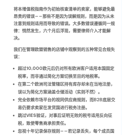
将本增值税指南作为初始核查清单的卖家，能够避免最
昂贵的错误——那些不是因为误解规则，而是因为从未
注意到规则适用而导致的错误。大多数错误遵循同一规
律：悄然发生，六个月后浮现，需要律师介入才能解
决。
我们在管理欧盟销售的店铺中观察到的五种常见合规失
误：
超过10,000欧元后仍对所有欧洲客户适用本国固定
税率
，而非通过简化方案切换至目的地税率。
在第二个欧洲司法管辖区持有库存却未在当地注册
，
误以为简化方案涵盖仓储活动（实则不然）。
完全依赖市场平台的视同供应商规则
，而B2B底层交
易仍要求卖家在发货国进行税务注册。
跳过VIES验证
，对事后证明无效的税号适用反向征
税，致使零售商承担责任。
忽视十年记录保存规则
——若记录丢失，每个成员国