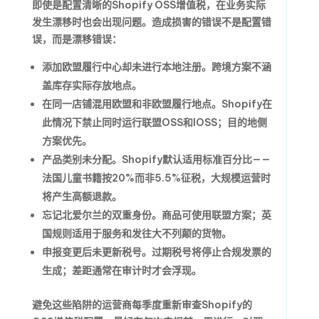
即使是配置清晰的Shopify OSS增值税，在业务实际
发生漂移时也会出现问题。造成损害的错误不是配置错
误，而是漂移错误：
添加欧盟履行中心却未进行本地注册。
跨境方案不涵
盖库存实际存放地点。
在同一店铺混用欧盟和非欧盟履行地点。
Shopify在
此情况下禁止同时运行联盟OSS和IOSS；目的地侧
方案优先。
产品类别未分配。
Shopify默认适用标准百分比——
法国儿童书籍按20%而非5.5%征税，大规模运营时
将产生高额退款。
忘记北爱尔兰的双重身份。
商品可使用联盟方案；英
国规则适用于服务和发往大不列颠的货物。
申报变更后未更新税号。
过期税号将停止合规发票的
生成；差距通常在审计时才会浮现。
避免这些陷阱的运营商每季度重新审查Shopify的