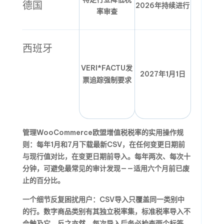
德国
2026年持续进行
率审查
西班牙
VERI*FACTU发
2027年1月1日
票追踪强制要求
管理WooCommerce欧盟增值税税率的实用操作规
则：每年1月和7月下载最新CSV，在任何变更日期前
与现行值对比，在变更日期前导入。每年两次、每次十
分钟，可避免最常见的审计发现——适用六个月前已废
止的百分比。
一个细节反复困扰用户：CSV导入只覆盖同一类别中
的行。数字商品类别有其独立税率集，标准税率导入不
会触及它，反之亦然。每次导入后务必检查两个标签