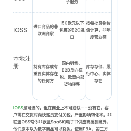
子服务
150欧元以下
按每批货物价
进口商品的非
IOSS
包裹的B2C进
值计算，非年
欧洲商家
口
度营业额
本地注
国内销售、
册
持有库存或有
库存存储、履
B2B反向征
重要实体存在
行中心、实体
税、欧盟内部
的任何方
存在
货物转移
IOSS
是可选的，但在商业上不可或缺——没有它，客
户需在交货时向快递员支付关税，严重影响转化率。非
联盟OSS常令非欧盟SaaS和电子书供应商感到意外，
他们原本以为数字商品可以豁免。使用FBA、第三方