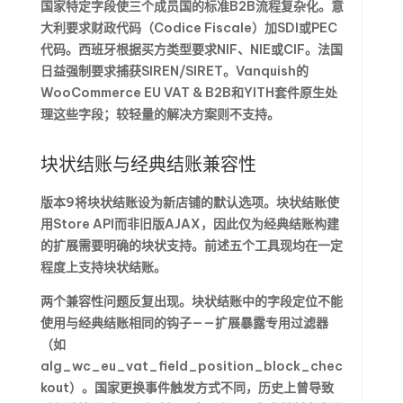
国家特定字段使三个成员国的标准B2B流程复杂化。意
大利要求财政代码（Codice Fiscale）加SDI或PEC
代码。西班牙根据买方类型要求NIF、NIE或CIF。法国
日益强制要求捕获SIREN/SIRET。Vanquish的
WooCommerce EU VAT & B2B和YITH套件原生处
理这些字段；较轻量的解决方案则不支持。
块状结账与经典结账兼容性
版本9将块状结账设为新店铺的默认选项。块状结账使
用Store API而非旧版AJAX，因此仅为经典结账构建
的扩展需要明确的块状支持。前述五个工具现均在一定
程度上支持块状结账。
两个兼容性问题反复出现。块状结账中的字段定位不能
使用与经典结账相同的钩子——扩展暴露专用过滤器
（如
alg_wc_eu_vat_field_position_block_chec
kout）。国家更换事件触发方式不同，历史上曾导致