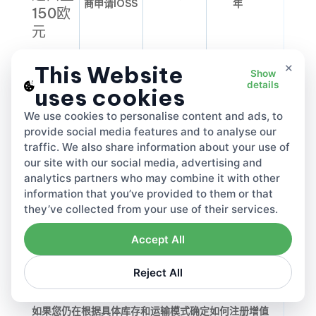
商申请IOSS
年
150欧
元
×
This Website
Show
非欧盟
details
uses cookies
商家，
本地注册+联
1,000欧元+/
6-12周
We use cookies to personalise content and ads, to
欧盟仓
盟OSS组合
司法管辖区
provide social media features and to analyse our
库
traffic. We also share information about your use of
our site with our social media, advertising and
analytics partners who may combine it with other
非欧盟
information that you’ve provided to them or that
数字服
they’ve collected from your use of their services.
务面向
非联盟OSS
2-4周
免费
Accept All
欧盟
Reject All
如果您仍在根据具体库存和运输模式确定如何注册增值