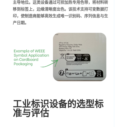
主导地位。这类设备通过可控加热专用色带，将材料转
移到标签上，边缘清晰度出色。该技术支持可变数据打
印，使制造商能够高效生成
唯一识别码
、序列信息与生
产日期。
工业标识设备的选型标
准与评估