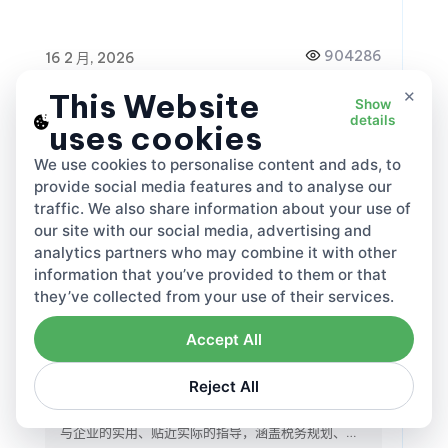
904286
16 2 月, 2026
×
This Website
Show
details
uses cookies
Share this:
We use cookies to personalise content and ads, to
provide social media features and to analyse our
traffic. We also share information about your use of
our site with our social media, advertising and
analytics partners who may combine it with other
information that you’ve provided to them or that
they’ve collected from your use of their services.
Accept All
Elizabeth Craig
洛瓦特稅務專家
Reject All
Elizabeth Craig 是一位税务专家和文章作者，擅长
将复杂的税收规则讲得清晰易懂。她专注于面向个人
与企业的实用、贴近实际的指导，涵盖税务规划、合