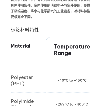
具体使用条件。室内使用的消费电子与室外使用、暴露
于极端温度、降水与化学蒸汽的工业设备，对材料特性
要求完全不同。
标签材料特性
Material
Temperature
Range
Polyester
-40°C to +150°C
(PET)
Polyimide
-269°C to +400°C