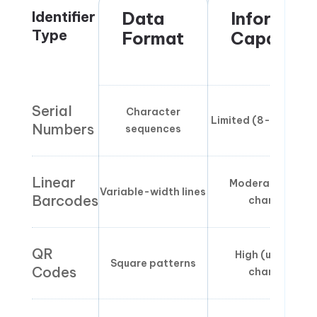
Identifier
Data
Informati
Type
Format
Capacity
Serial
Character
Limited (8-20 chara
Numbers
sequences
Linear
Moderate (up to
Variable-width lines
Barcodes
characters)
QR
High (up to 4,0
Square patterns
Codes
characters)