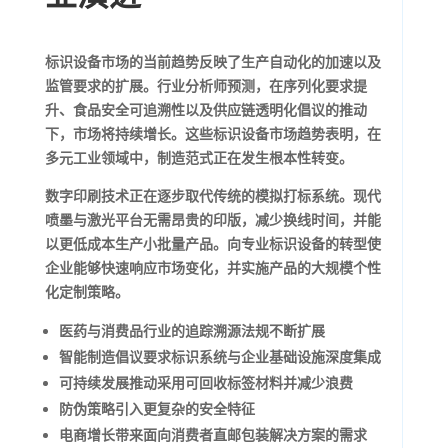
标识设备市场的当前趋势反映了生产自动化的加速以及
监管要求的扩展。行业分析师预测，在序列化要求提
升、食品安全可追溯性以及供应链透明化倡议的推动
下，市场将持续增长。这些
标识设备市场趋势
表明，在
多元工业领域中，制造范式正在发生根本性转变。
数字印刷技术正在逐步取代传统的模拟打标系统。现代
喷墨与激光平台无需昂贵的印版，减少换线时间，并能
以更低成本生产小批量产品。向
专业标识设备
的转型使
企业能够快速响应市场变化，并实施产品的大规模个性
化定制策略。
医药与消费品行业的追踪溯源法规不断扩展
智能制造倡议要求标识系统与企业基础设施深度集成
可持续发展推动采用可回收标签材料并减少浪费
防伪策略引入更复杂的安全特征
电商增长带来面向消费者直邮包装解决方案的需求