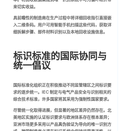
来切实收益。
具前瞻性的制造商在生产过程中将详细回收指引直接嵌
入二维条码。用户可用智能手机扫描这些代码，获取详
细拆解步骤、部件材料识别以及本地回收设施信息。
标识标准的国际协同与
统一倡议
国际标准化组织正在积极推动不同监管辖区之间标识要
求的逐步统一。IEC 制定与电气产品安全与识别相关的
综合技术标准，许多国家将其采用为强制性国家要求。
尽管统一化取得进展，但显著的地区差异仍然存在。北
美地区实施的认证标识要求与欧洲体系存在根本差异；
亚洲市场更多采用以产品真伪验证为导向的唯一识别方