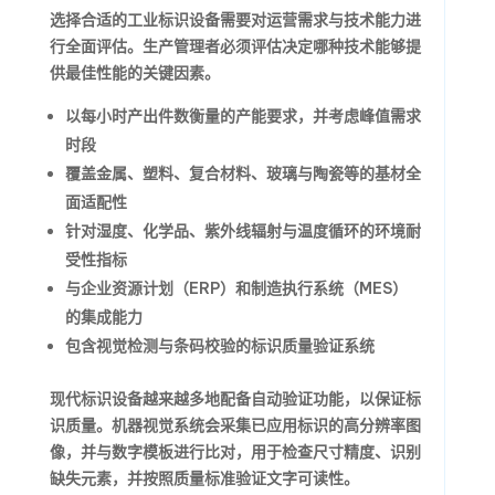
选择合适的
工业标识设备
需要对运营需求与技术能力进
行全面评估。生产管理者必须评估决定哪种技术能够提
供最佳性能的关键因素。
以每小时产出件数衡量的产能要求，并考虑峰值需求
时段
覆盖金属、塑料、复合材料、玻璃与陶瓷等的基材全
面适配性
针对湿度、化学品、紫外线辐射与温度循环的环境耐
受性指标
与企业资源计划（ERP）和制造执行系统（MES）
的集成能力
包含视觉检测与条码校验的标识质量验证系统
现代标识设备越来越多地配备自动验证功能，以保证标
识质量。机器视觉系统会采集已应用标识的高分辨率图
像，并与数字模板进行比对，用于检查尺寸精度、识别
缺失元素，并按照质量标准验证文字可读性。