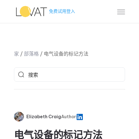
免费试用
登入
家
/
部落格
/
电气设备的标记方法
Elizabeth Craig
Author
电气设备的标记方法