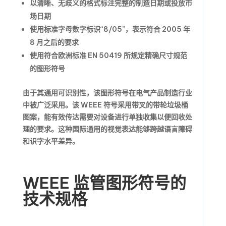
以清晰、无歧义的格式标注完整的制造日期或投放市
场日期
使用标准字母数字标识“8/05”，表示符合 2005 年
8 月之后的要求
使用符合欧洲标准 EN 50419 所规定精确尺寸规范
的图形符号
由于其通用可识别性，该图形符号在电气产品制造行业
中被广泛采用。该 WEEE 符号采用带叉的带轮垃圾桶
图案，能有效传达需要对设备进行单独收集以便回收处
理的要求。这种国际通用的视觉表达能够跨越语言障碍
和识字水平差异。
WEEE 监管图形符号的
技术规格