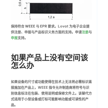
保持符合 WEEE 与 EPR 要求。
Lovat 为电子企业提
供注册、申报与产品标识义务方面的支持。申请
注册
与
申报
支持。
如果产品上没有空间该
怎么办
如果设备的尺寸或功能使得在技术上无法将必需标识直
接施加在产品上，WEEE 指令允许制造商将符号与识
别信息标注在包装、使用说明或保修文件上。该替代方
式适用于小型设备或打标可能影响功能或可读性的产
品。