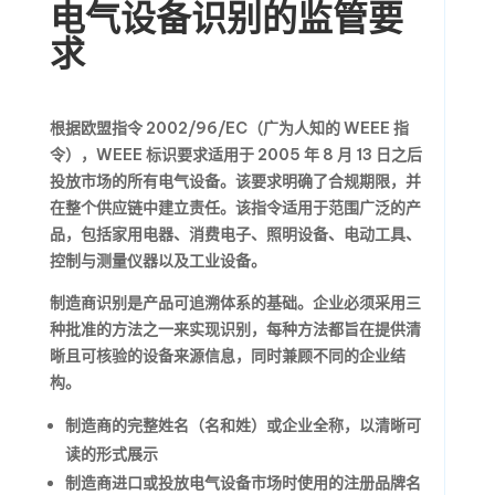
电气设备识别的监管要
求
根据欧盟指令 2002/96/EC（广为人知的 WEEE 指
令），WEEE 标识要求适用于 2005 年 8 月 13 日之后
投放市场的所有
电气设备
。该要求明确了合规期限，并
在整个供应链中建立责任。该指令适用于范围广泛的产
品，包括家用电器、消费电子、照明设备、电动工具、
控制与测量仪器以及工业设备。
制造商识别是产品可追溯体系的基础。企业必须采用三
种批准的
方法
之一来实现识别，每种方法都旨在提供清
晰且可核验的设备来源信息，同时兼顾不同的企业结
构。
制造商的完整姓名（名和姓）或企业全称，以清晰可
读的形式展示
制造商进口或投放电气设备市场时使用的注册品牌名