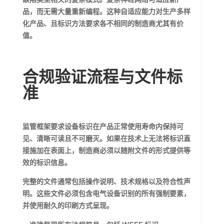
品，而无需大量重新编程。这种自适应能力对生产多样
化产品、且标识方法要求各不相同的制造商尤其有价
值。
合规验证流程与文件标
准
监管框架要求设备标识在产品正常使用寿命内保持可
见、清晰可读且不可磨灭。如果在技术上无法将标识直
接施加在表面上，制造商必须以随附文件的形式提供等
效的标识信息。
完整的文件通常包括操作说明、技术规格以及符合性声
明。这些文件必须包含电气设备识别的所有强制要素，
并使用耐久的印刷方式呈现。