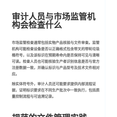
审计人员与市场监管机
构会检查什么
市场监管检查通常包括实物产品核验与文件审查。监管
机构可能检查设备是否以正确格式包含带叉的带轮垃圾
桶符号，以及该标识在预期寿命内是否保持可见与清晰
可读。检查人员也可能核验生产者识别信息是否与官方
注册数据一致，并确认标识与产品型号及技术文件相对
应。
除实体符号外，审计人员还可能要求提供内部流程证
据，证明标识要求在不同生产批次中一致执行，包括质
量控制流程与可追溯记录。