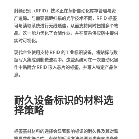
射频识别（RFID）技术正在革新自动化库存管理与资
产追踪。与需要视距扫描的光学技术不同，RFID 标签
可与读取系统进行无线通信，从而支持同时扫描多个物
品。这一能力优化了仓储作业，并在复杂供应链中提供
实时可视化。
现代企业使用支持 RFID 的工业标识设备，将贴标与数
据写入集成到制造流程中。这些系统可在一次自动化操
作中贴附含 RFID 嵌入芯片的标签，并写入特定产品信
息。
耐久设备标识的材料选
择策略
标签基材材料的选择会显著影响标识的耐久性及其对监
管要求的符合性。有效的标识方法必须考虑电气设备的