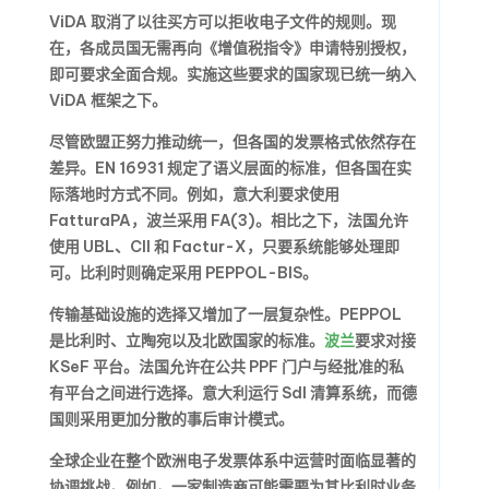
ViDA 取消了以往买方可以拒收电子文件的规则。现
在，各成员国无需再向《增值税指令》申请特别授权，
即可要求全面合规。实施这些要求的国家现已统一纳入
ViDA 框架之下。
尽管欧盟正努力推动统一，但各国的发票格式依然存在
差异。EN 16931 规定了语义层面的标准，但各国在实
际落地时方式不同。例如，意大利要求使用
FatturaPA，波兰采用 FA(3)。相比之下，法国允许
使用 UBL、CII 和 Factur-X，只要系统能够处理即
可。比利时则确定采用 PEPPOL-BIS。
传输基础设施的选择又增加了一层复杂性。PEPPOL
是比利时、立陶宛以及北欧国家的标准。
波兰
要求对接
KSeF 平台。法国允许在公共 PPF 门户与经批准的私
有平台之间进行选择。意大利运行 SdI 清算系统，而德
国则采用更加分散的事后审计模式。
全球企业
在整个欧洲电子发票体系中运营时面临显著的
协调挑战。例如，一家制造商可能需要为其比利时业务