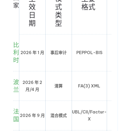
家
效
式
格式
络/
日
类
平
期
型
台
比
利
2026 年 1 月
事后审计
PEPPOL-BIS
PEPPOL
时
波
2026 年 2
清算
FA(3) XML
KSeF 平
兰
月/4 月
法
UBL/CII/Factur-
2026 年 9 月
混合模式
PPF/PDP
国
X