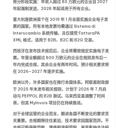
将分阶段实施：年收入超过 80 万欧元的企业自 2027
年起强制发送，2028 年起适用于所有企业。
意大利是欧洲首个在 2019 年 1 月全面实施企业电子发
票的国家。所有本地发票均需通过 Sistema di
Interscambio 系统传输，且仅接受 FatturaPA
XML 格式，适用于 B2B、B2C 和 B2G 交易。
西班牙在发布技术规范后，企业将需按规定实施电子发
票。年营业额超过 800 万欧元的企业在规则发布后一
年内完成合规，其余企业有两年时间。预计相关要求将
在 2026–2027 年逐步实施。
欧洲以外，许多国家也在推行本国体系。阿联酋财政部
于 2025 年末发布相关规则，计划于 2026 年 7 月启
动与 PEPPOL 的 B2B 测试。马来西亚虽调整了时间
表，但其 MyInvois 项目仍在持续推进。
对于全球运营的企业而言，跟进各国不断变化的要求至
关重要。合规期限往往紧迫，技术要求因国家而异。不
合规可能导致罚款、增值税退税受阻，甚至影响合法经