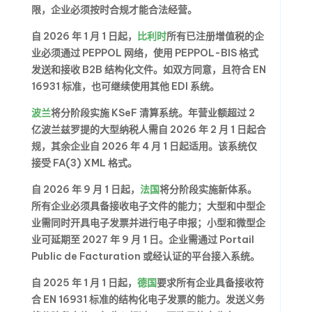
限，企业必须按时合规才能合法经营。
自 2026 年 1 月 1 日起，
比利时
所有已注册增值税的企
业必须通过 PEPPOL 网络，使用 PEPPOL-BIS 格式
发送和接收 B2B 结构化文件。如双方同意，且符合 EN
16931 标准，也可继续使用其他 EDI 系统。
波兰
将分阶段实施 KSeF 清算系统。年营业额超过 2
亿波兰兹罗提的大型纳税人需自 2026 年 2 月 1 日起合
规，其余企业自 2026 年 4 月 1 日起适用。该系统仅
接受 FA(3) XML 格式。
自 2026 年 9 月 1 日起，
法国
将分阶段实施新体系。
所有企业必须具备接收电子文件的能力；大型和中型企
业需同时开具电子发票并进行电子申报；小型和微型企
业可延期至 2027 年 9 月 1 日。企业需通过 Portail
Public de Facturation 或经认证的平台接入系统。
自 2025 年 1 月 1 日起，
德国
要求所有企业具备接收符
合 EN 16931 标准的结构化电子发票的能力。发送义务