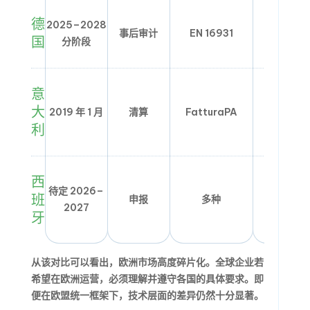
德
2025–2028
事后审计
EN 16931
分散式
国
分阶段
意
大
2019 年 1 月
清算
FatturaPA
SdI
利
西
待定 2026–
班
申报
多种
集中式
2027
牙
从该对比可以看出，欧洲市场高度碎片化。全球企业若
希望在欧洲运营，必须理解并遵守各国的具体要求。即
便在欧盟统一框架下，技术层面的差异仍然十分显著。