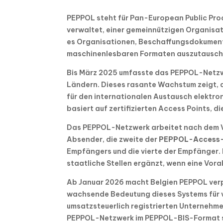
PEPPOL steht für Pan-European Public Pro
verwaltet, einer gemeinnützigen Organisati
es Organisationen, Beschaffungsdokument
maschinenlesbaren Formaten auszutausch
Bis März 2025 umfasste das PEPPOL-Netzwer
Ländern. Dieses rasante Wachstum zeigt, 
für den internationalen Austausch elektro
basiert auf zertifizierten Access Points, 
Das PEPPOL-Netzwerk arbeitet nach dem Vi
Absender, die zweite der
PEPPOL-Access-
Empfängers und die vierte der Empfänger. I
staatliche Stellen ergänzt, wenn eine Vora
Ab Januar 2026 macht Belgien PEPPOL verp
wachsende Bedeutung dieses Systems für v
umsatzsteuerlich registrierten Unternehm
PEPPOL-Netzwerk im PEPPOL-BIS-Format s