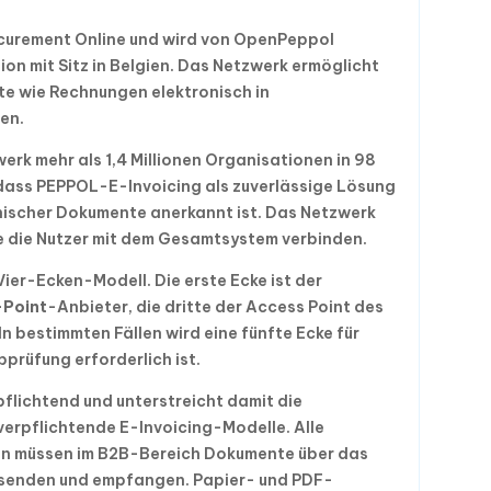
curement Online und wird von OpenPeppol
on mit Sitz in Belgien. Das Netzwerk ermöglicht
e wie Rechnungen elektronisch in
en.
k mehr als 1,4 Millionen Organisationen in 98
dass PEPPOL-E-Invoicing als zuverlässige Lösung
nischer Dokumente anerkannt ist. Das Netzwerk
die die Nutzer mit dem Gesamtsystem verbinden.
er-Ecken-Modell. Die erste Ecke ist der
Point
-Anbieter, die dritte der Access Point des
n bestimmten Fällen wird eine fünfte Ecke für
bprüfung erforderlich ist.
flichtend und unterstreicht damit die
erpflichtende E-Invoicing-Modelle. Alle
en müssen im B2B-Bereich Dokumente über das
enden und empfangen. Papier- und PDF-