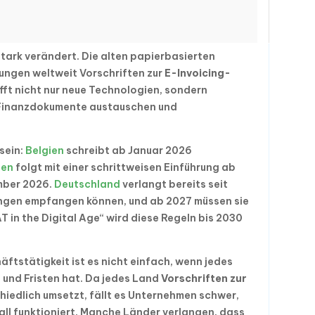
 stark verändert. Die alten papierbasierten
ungen weltweit Vorschriften zur
E-Invoicing-
fft nicht nur neue Technologien, sondern
 Finanzdokumente austauschen und
sein:
Belgien
schreibt ab Januar 2026
len
folgt mit einer schrittweisen Einführung ab
mber 2026.
Deutschland
verlangt bereits seit
ngen empfangen können, und ab 2027 müssen sie
T in the Digital Age“ wird diese Regeln bis 2030
ftstätigkeit ist es nicht einfach, wenn jedes
und Fristen hat. Da jedes Land
Vorschriften zur
hiedlich umsetzt, fällt es Unternehmen schwer,
rall funktioniert. Manche Länder verlangen, dass