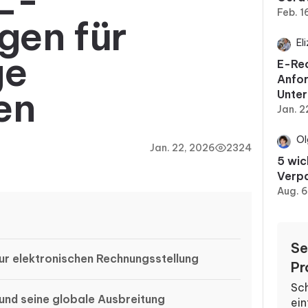
L-
Feb. 1
gen für
El
ge
E-Re
Anfor
en
Unte
Jan. 2
Ol
Jan. 22, 2026
2324
5 wic
Verp
Aug. 
Se
ur elektronischen Rechnungsstellung
Pr
Sch
nd seine globale Ausbreitung
ein