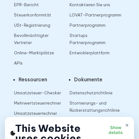
EPR-Bericht
Kontaktieren Sie uns
Steuerkonformität
LOVAT-Partnerprogramm
USt-Registrierung
Partnerprogramm
Bevollmächtigter
Startups
Vertreter
Partnerprogramm
Online-Marktplätze
Entwicklerplattform
APIs
Ressourcen
Dokumente
Umsatzsteuer-Checker
Datenschutzrichtlinie
Mehrwertsteuerrechner
Stornierungs- und
Rückerstattungsrichtlinie
Umsatzsteuerrechner
Nutzungsbedingungen
×
This Website
Show
details
uses cookies