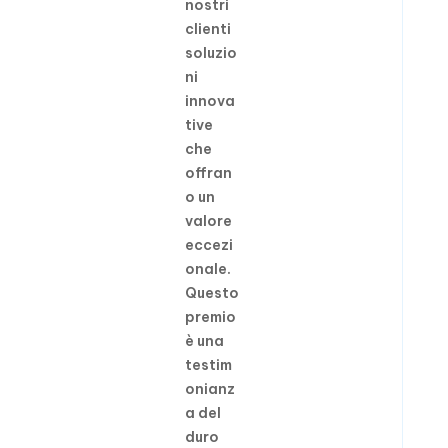
nostri
clienti
soluzio
ni
innova
tive
che
offran
o un
valore
eccezi
onale.
Questo
premio
è una
testim
onianz
a del
duro