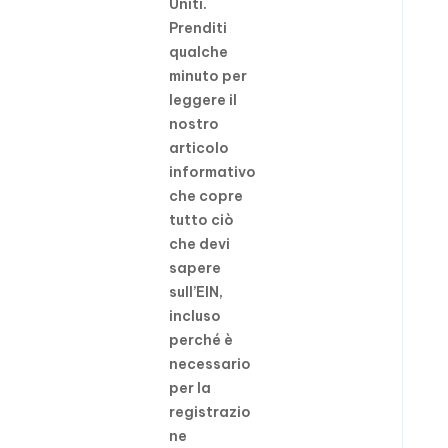
Uniti.
Prenditi
qualche
minuto per
leggere il
nostro
articolo
informativo
che copre
tutto ciò
che devi
sapere
sull’EIN,
incluso
perché è
necessario
per la
registrazio
ne