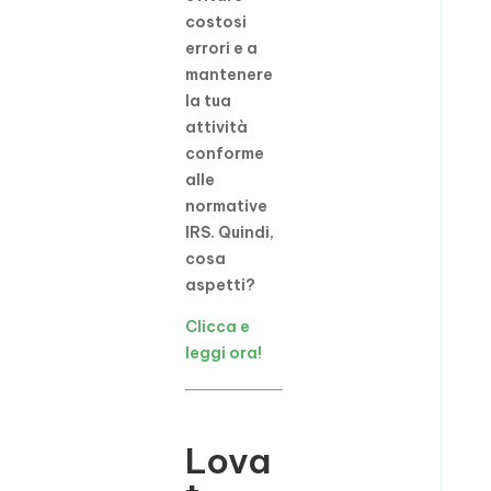
costosi
errori e a
mantenere
la tua
attività
conforme
alle
normative
IRS. Quindi,
cosa
aspetti?
Clicca e
leggi ora!
Lova