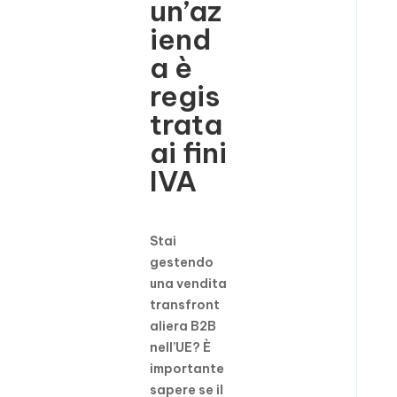
un’az
iend
a è
regis
trata
ai fini
IVA
Stai
gestendo
una vendita
transfront
aliera B2B
nell’UE? È
importante
sapere se il