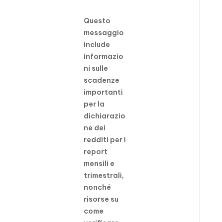
Questo
messaggio
include
informazio
ni sulle
scadenze
importanti
per la
dichiarazio
ne dei
redditi per i
report
mensili e
trimestrali,
nonché
risorse su
come