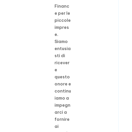
Financ
e per le
piccole
impres
e.
Siamo
entusia
sti di
ricever
e
questo
onore e
continu
iamo a
impegn
arci a
fornire
ai