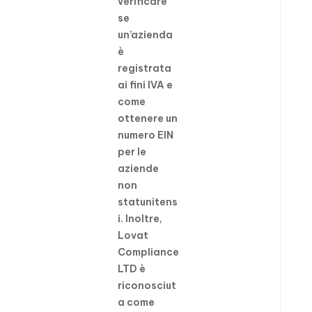
verificare
se
un’azienda
è
registrata
ai fini IVA e
come
ottenere un
numero EIN
per le
aziende
non
statunitens
i. Inoltre,
Lovat
Compliance
LTD è
riconosciut
a come