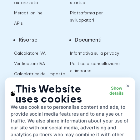
autorizzato
startup
Mercati online
Piattaforma per
sviluppatori
APIs
Risorse
Documenti
Calcolatore IVA
Informativa sulla privacy
Verificatore IVA
Politica di cancellazione
e rimborso
Calcolatrice dell’imposta
sulle vendite
Termini di utilizzo
×
This Website
Show
details
uses cookies
App
We use cookies to personalise content and ads, to
provide social media features and to analyse our
traffic. We also share information about your use of
our site with our social media, advertising and
analytics partners who may combine it with other