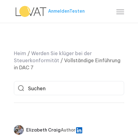
Anmelden
Testen
Heim
/
Werden Sie klüger bei der
Steuerkonformität
/
Vollständige Einführung
in DAC 7
Elizabeth Craig
Author