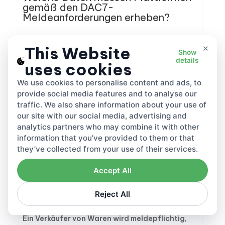
gemäß den DAC7-
Meldeanforderungen erheben?
Plattformen müssen den Namen des
×
This Website
Verkäufers, dessen Anschrift,
Show
details
Ansässigkeitsstaat,
uses cookies
Steueridentifikationsnummer, Bank- oder
We use cookies to personalise content and ads, to
Kontoidentifikator sowie die
provide social media features and to analyse our
Gesamtvergütung und die Anzahl der
traffic. We also share information about your use of
Transaktionen pro Quartal und pro Jahr
our site with our social media, advertising and
erfassen. Diese Felder werden sowohl für das
analytics partners who may combine it with other
DAC7-Marktplatzreporting als auch für
information that you’ve provided to them or that
interne Kontrollen verwendet.
they’ve collected from your use of their services.
Accept All
Welche Verkäufer unterliegen den
DAC7-Schwellenwerten in der EU
Reject All
Ein Verkäufer von Waren wird meldepflichtig,