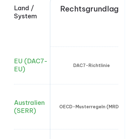
Land /
Rechtsgrundlage
System
EU (DAC7-
DAC7-Richtlinie
EU)
Australien
1
OECD-Musterregeln (MRDP)
(SERR)