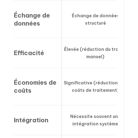
Pe
Échange de
Échange de données
s
données
structuré
Élevée (réduction du travail
M
Efficacité
manuel)
Mod
Économies de
Significative (réduction des
coûts
coûts de traitement)
Nécessite souvent une
Intégration
intégration système
d’