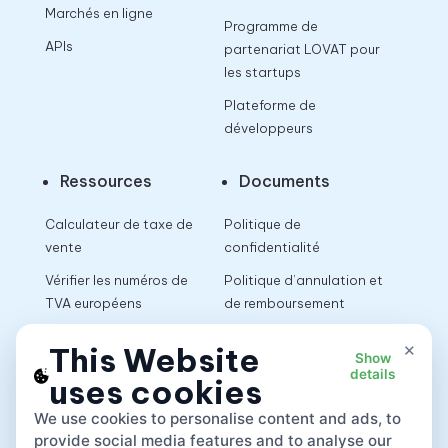
Marchés en ligne
Programme de
APIs
partenariat LOVAT pour
les startups
Plateforme de
développeurs
Ressources
Documents
Calculateur de taxe de
Politique de
vente
confidentialité
Vérifier les numéros de
Politique d’annulation et
TVA européens
de remboursement
Calculateur de TVA
Conditions d’utilisation
×
This Website
Show
details
uses cookies
App
We use cookies to personalise content and ads, to
provide social media features and to analyse our