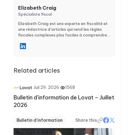
Elizabeth Craig
Spécialiste fiscal
Elizabeth Craig est une experte en fiscalité et
une rédactrice d’articles qui rend les règles
fiscales complexes plus faciles à comprendre.
Elle se concentre sur des conseils pratiques et
concrets pour les particuliers et les
entreprises, en couvrant des sujets tels que la
planification fiscale, la conformité, les
déductions et crédits, ainsi que les principales
Related articles
échéances de déclaration. Grâce à des
articles clairs, étape par étape, Elizabeth aide
les lecteurs à éviter les erreurs courantes, à
rester confiants pendant la saison fiscale et à
·
Juil 29, 2026
·
1568
Lovat
prendre des décisions financières plus avisées
Bulletin d’information de Lovat – Juillet
tout au long de l’année
2026
Bulletin d'information
Share this