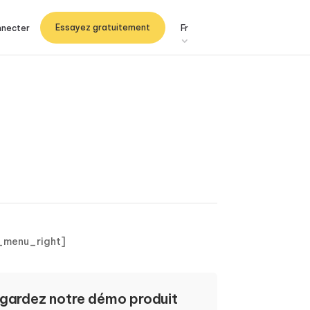
Essayez gratuitement
nnecter
Fr
_menu_right]
gardez notre démo produit