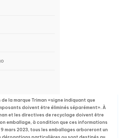
go
on de la marque Triman «signe indiquant que
composants doivent être éliminés séparément». À
man et les directives de recyclage doivent être
son emballage, à condition que ces informations
le 9 mars 2023, tous les emballages arboreront un
de dérogations particulières ou sont destinés au