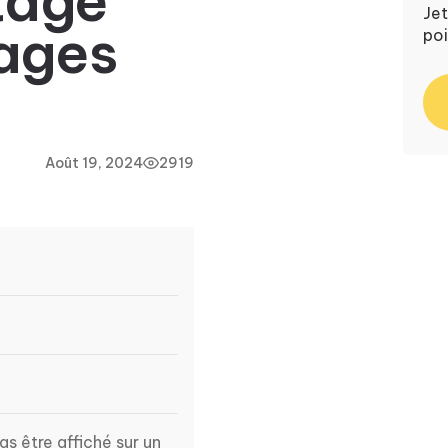
etage
Jet
ages
poi
Août 19, 2024
2919
as être affiché sur un