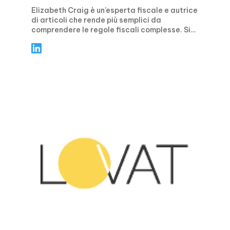
Elizabeth Craig è un’esperta fiscale e autrice
di articoli che rende più semplici da
comprendere le regole fiscali complesse. Si
concentra su indicazioni pratiche e concrete
per privati e aziende, trattando temi come la
pianificazione fiscale, la conformità, le
detrazioni e i crediti d’imposta, oltre alle
principali scadenze di presentazione.
Attraverso articoli chiari e guidati passo
dopo passo, Elizabeth aiuta i lettori a evitare
gli errori più comuni, a sentirsi sicuri durante
la stagione fiscale e a prendere decisioni
finanziarie più intelligenti durante tutto
l’anno.