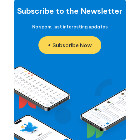
Subscribe to the Newsletter
No spam, just interesting updates
Subscribe Now