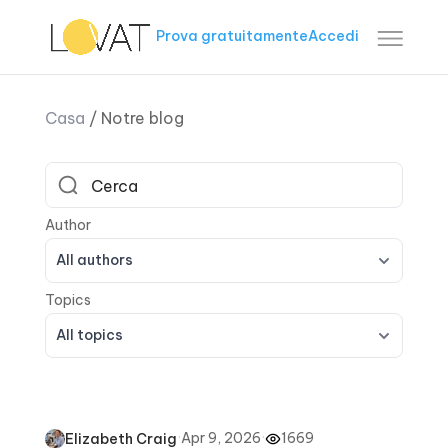
Prova gratuitamente
Accedi
Casa
/
Notre blog
All authors
All topics
·
Apr 9, 2026
·
1669
Elizabeth Craig