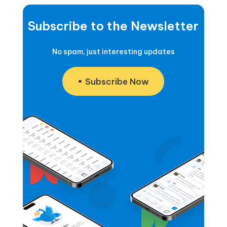
Subscribe to the Newsletter
No spam, just interesting updates
Subscribe Now