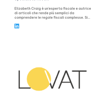
Elizabeth Craig è un’esperta fiscale e autrice
di articoli che rende più semplici da
comprendere le regole fiscali complesse. Si
concentra su indicazioni pratiche e concrete
per privati e aziende, trattando temi come la
pianificazione fiscale, la conformità, le
detrazioni e i crediti d’imposta, oltre alle
principali scadenze di presentazione.
Attraverso articoli chiari e guidati passo
dopo passo, Elizabeth aiuta i lettori a evitare
gli errori più comuni, a sentirsi sicuri durante
la stagione fiscale e a prendere decisioni
finanziarie più intelligenti durante tutto
l’anno.