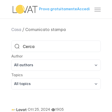
Prova gratuitamente
Accedi
Casa
/
Comunicato stampa
All authors
All topics
·
Ott 25, 2024
·
1905
Lovat