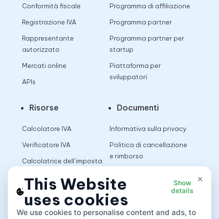
Conformità fiscale
Programma di affiliazione
Registrazione IVA
Programma partner
Rappresentante
Programma partner per
autorizzato
startup
Mercati online
Piattaforma per
sviluppatori
APIs
Risorse
Documenti
Calcolatore IVA
Informativa sulla privacy
Verificatore IVA
Politica di cancellazione
e rimborso
Calcolatrice dell’imposta
sulle vendite
Termini di utilizzo
×
This Website
Show
details
uses cookies
App
We use cookies to personalise content and ads, to