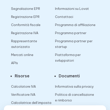
Segnalazione EPR
Informazioni su Lovat
Registrazione EPR
Contattaci
Conformità fiscale
Programma di affiliazione
Registrazione IVA
Programma partner
Rappresentante
Programma partner per
autorizzato
startup
Mercati online
Piattaforma per
sviluppatori
APIs
Risorse
Documenti
Calcolatore IVA
Informativa sulla privacy
Verificatore IVA
Politica di cancellazione
e rimborso
Calcolatrice dell’imposta
sulle vendite
Termini di utilizzo