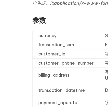
户生成，以application/x-www-fo
参数
currency
S
transaction_sum
F
customer_ip
字
customer_phone_number
字
字
billing_address
U
transaction_datetime
D
payment_operator
字