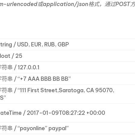
rm-urlencoded或application/json格式，通过P
tring / USD, EUR, RUB, GBP
loat / 25
符串 / 127.0.0.1
符串 / “+7 AAA BBB BB BB”
符串 / “111 First Street,Saratoga, CA 95070,
S”
ateTime / 2017-01-09T08:27:22 +00:00
符串 / “payonline” paypal”