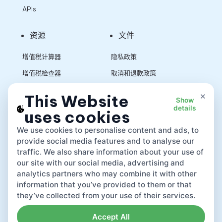
APIs
资源
文件
增值税计算器
隐私政策
增值税检查器
取消和退款政策
销售税计算器
使用条款
×
This Website
Show
details
uses cookies
App
We use cookies to personalise content and ads, to
provide social media features and to analyse our
traffic. We also share information about your use of
our site with our social media, advertising and
analytics partners who may combine it with other
information that you’ve provided to them or that
they’ve collected from your use of their services.
Accept All