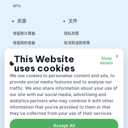
APIs
资源
文件
增值税计算器
隐私政策
增值税检查器
取消和退款政策
销售税计算器
使用条款
×
This Website
Show
details
uses cookies
App
We use cookies to personalise content and ads, to
provide social media features and to analyse our
traffic. We also share information about your use of
our site with our social media, advertising and
analytics partners who may combine it with other
information that you’ve provided to them or that
they’ve collected from your use of their services.
Accept All