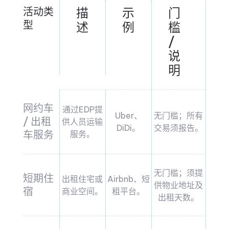
活动类
描
示
门
型
述
例
槛
/
说
明
网约车
通过EDP提
Uber、
无门槛；所有
/ 出租
供人员运输
DiDi。
交易须报告。
车服务
服务。
无门槛；须提
短期住
出租住宅或
Airbnb、短
供物业地址及
宿
商业空间。
租平台。
出租天数。