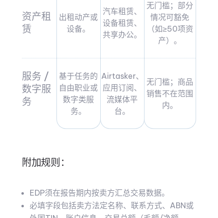
无门槛；部分
汽车租赁、
资产租
出租动产或
情况可豁免
设备租赁、
赁
设备。
（如≥50项资
共享办公。
产）。
服务 /
基于任务的
Airtasker、
无门槛；商品
数字服
自由职业或
应用订阅、
销售不在范围
数字类服
流媒体平
务
内。
务。
台。
附加规则：
EDP须在报告期内按卖方汇总交易数据。
必填字段包括卖方法定名称、联系方式、ABN或