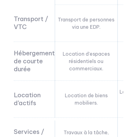
Transport /
Transport de personnes
U
VTC
via une EDP.
Hébergement
Location d’espaces
Airbn
de courte
résidentiels ou
te
durée
commerciaux.
Locatio
Location
Location de biens
d’é
d’actifs
mobiliers.
burea
A
Services /
Travaux à la tâche,
ab