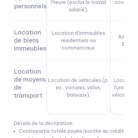
l’heure (exclut le travail
covoitura
personnels
salarié).
tut
Location
Location d’immeubles
Airbnb, 
de biens
résidentiels ou
Booki
immeubles
commerciaux.
Location
de moyens
Location de véhicules (p.
Location 
de
ex., voitures, vélos,
Turo, pla
transport
bateaux).
vélos en li
Détails de la déclaration :
Contrepartie totale payée/portée au crédit