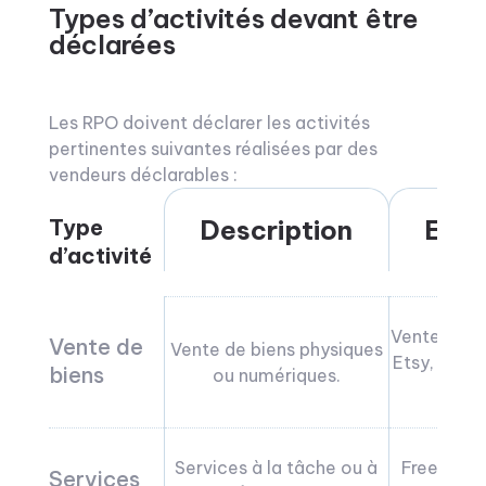
Types d’activités devant être
déclarées
Les RPO doivent déclarer les activités
pertinentes suivantes réalisées par des
vendeurs déclarables :
Type
Description
Exe
d’activité
Ventes eBa
Vente de
Vente de biens physiques
Etsy, télé
biens
ou numériques.
numér
Services à la tâche ou à
Freelance
Services