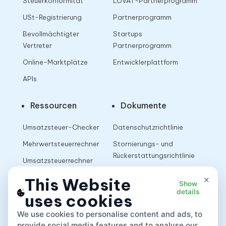
Steuerkonformität
LOVAT-Partnerprogramm
USt-Registrierung
Partnerprogramm
Bevollmächtigter
Startups
Vertreter
Partnerprogramm
Online-Marktplätze
Entwicklerplattform
APIs
Ressourcen
Dokumente
Umsatzsteuer-Checker
Datenschutzrichtlinie
Mehrwertsteuerrechner
Stornierungs- und
Rückerstattungsrichtlinie
Umsatzsteuerrechner
Nutzungsbedingungen
×
This Website
Show
details
uses cookies
App
We use cookies to personalise content and ads, to
provide social media features and to analyse our