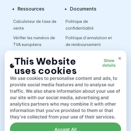
Ressources
Documents
Calculateur de taxe de
Politique de
vente
confidentialité
Vérifier les numéros de
Politique d’annulation et
TVA européens
de remboursement
Calculateur de TVA
Conditions d’utilisation
×
This Website
Show
details
uses cookies
App
We use cookies to personalise content and ads, to
provide social media features and to analyse our
traffic. We also share information about your use of
our site with our social media, advertising and
analytics partners who may combine it with other
information that you’ve provided to them or that
they’ve collected from your use of their services.
Accept All