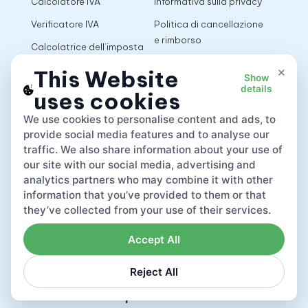
Calcolatore IVA
Informativa sulla privacy
Verificatore IVA
Politica di cancellazione
e rimborso
Calcolatrice dell’imposta
sulle vendite
Termini di utilizzo
×
This Website
Show
details
uses cookies
App
We use cookies to personalise content and ads, to
provide social media features and to analyse our
traffic. We also share information about your use of
our site with our social media, advertising and
analytics partners who may combine it with other
information that you’ve provided to them or that
they’ve collected from your use of their services.
Accept All
Reject All
Lovat compliance LTD © 2026