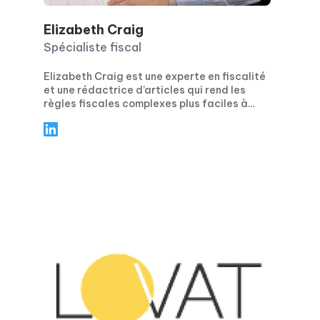
Elizabeth Craig
Spécialiste fiscal
Elizabeth Craig est une experte en fiscalité
et une rédactrice d’articles qui rend les
règles fiscales complexes plus faciles à
comprendre. Elle se concentre sur des
conseils pratiques et concrets pour les
particuliers et les entreprises, en couvrant
des sujets tels que la planification fiscale, la
conformité, les déductions et crédits, ainsi
que les principales échéances de
déclaration. Grâce à des articles clairs,
étape par étape, Elizabeth aide les lecteurs
à éviter les erreurs courantes, à rester
confiants pendant la saison fiscale et à
prendre des décisions financières plus
avisées tout au long de l’année