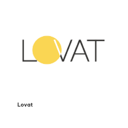
principali scadenze di presentazione.
Attraverso articoli chiari e guidati passo
dopo passo, Elizabeth aiuta i lettori a evitare
gli errori più comuni, a sentirsi sicuri durante
la stagione fiscale e a prendere decisioni
finanziarie più intelligenti durante tutto
l’anno.
Lovat