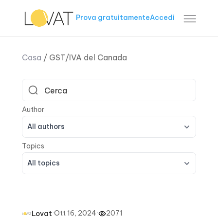
Prova gratuitamente
Accedi
Casa
/
GST/IVA del Canada
All authors
All topics
·
Ott 16, 2024
·
2071
Lovat