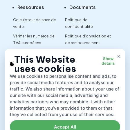
Ressources
Documents
Calculateur de taxe de
Politique de
vente
confidentialité
Vérifier les numéros de
Politique d’annulation et
TVA européens
de remboursement
Calculateur de TVA
Conditions d’utilisation
×
This Website
Show
details
uses cookies
App
We use cookies to personalise content and ads, to
provide social media features and to analyse our
traffic. We also share information about your use of
our site with our social media, advertising and
analytics partners who may combine it with other
information that you’ve provided to them or that
they’ve collected from your use of their services.
Accept All