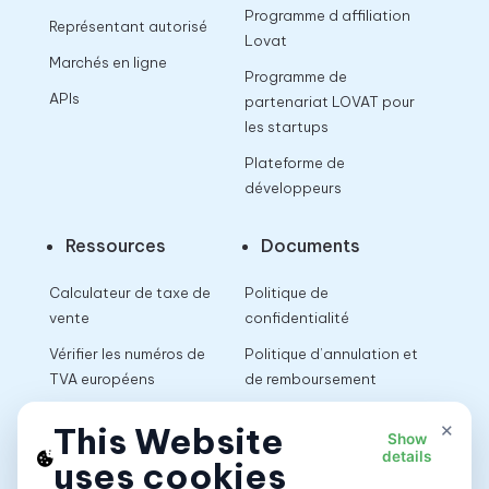
Programme d affiliation
Représentant autorisé
Lovat
Marchés en ligne
Programme de
APIs
partenariat LOVAT pour
les startups
Plateforme de
développeurs
Ressources
Documents
Calculateur de taxe de
Politique de
vente
confidentialité
Vérifier les numéros de
Politique d’annulation et
TVA européens
de remboursement
Calculateur de TVA
Conditions d’utilisation
×
This Website
Show
details
uses cookies
App