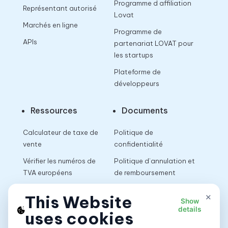
Programme d affiliation
Représentant autorisé
Lovat
Marchés en ligne
Programme de
APIs
partenariat LOVAT pour
les startups
Plateforme de
développeurs
Ressources
Documents
Calculateur de taxe de
Politique de
vente
confidentialité
Vérifier les numéros de
Politique d’annulation et
TVA européens
de remboursement
Calculateur de TVA
Conditions d’utilisation
×
This Website
Show
details
uses cookies
App